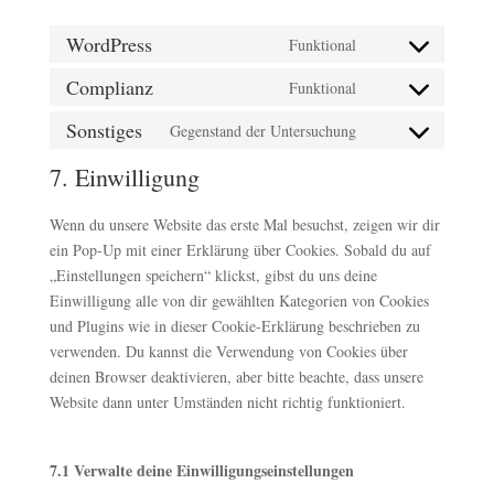
WordPress
Funktional
Consent
to
Complianz
Funktional
Consent
service
to
Sonstiges
Gegenstand der Untersuchung
wordpress
Consent
service
to
7. Einwilligung
complianz
service
sonstiges
Wenn du unsere Website das erste Mal besuchst, zeigen wir dir
ein Pop-Up mit einer Erklärung über Cookies. Sobald du auf
„Einstellungen speichern“ klickst, gibst du uns deine
Einwilligung alle von dir gewählten Kategorien von Cookies
und Plugins wie in dieser Cookie-Erklärung beschrieben zu
verwenden. Du kannst die Verwendung von Cookies über
deinen Browser deaktivieren, aber bitte beachte, dass unsere
Website dann unter Umständen nicht richtig funktioniert.
7.1 Verwalte deine Einwilligungseinstellungen